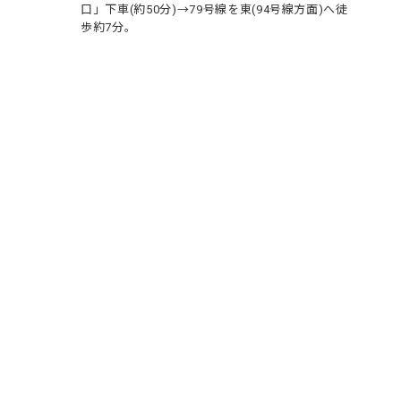
口」下車(約50分)→79号線を東(94号線方面)へ徒
歩約7分。