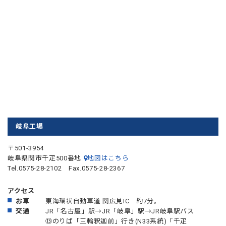
岐阜工場
〒501-3954
岐阜県関市千疋500番地
地図はこちら
Tel.0575-28-2102 Fax.0575-28-2367
アクセス
お車
東海環状自動車道 関広見IC 約7分。
交通
JR「名古屋」駅→JR「岐阜」駅→JR岐阜駅バス
⑬のりば「三輪釈迦前」行き(N33系統)「千疋