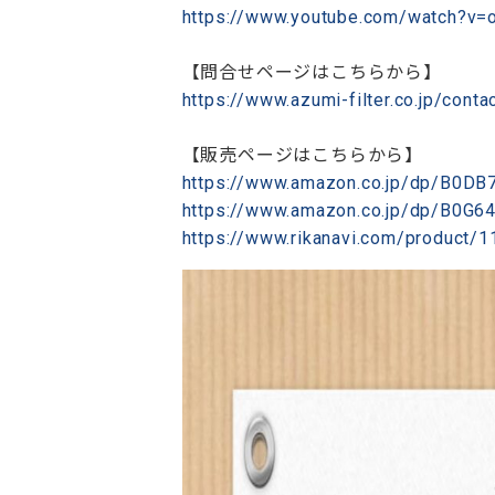
https://www.youtube.com/watch?v
【問合せページはこちらから】
https://www.azumi-filter.co.jp/conta
【販売ページはこちらから】
https://www.amazon.co.jp/dp/B0D
https://www.amazon.co.jp/dp/B0G6
https://www.rikanavi.com/product/