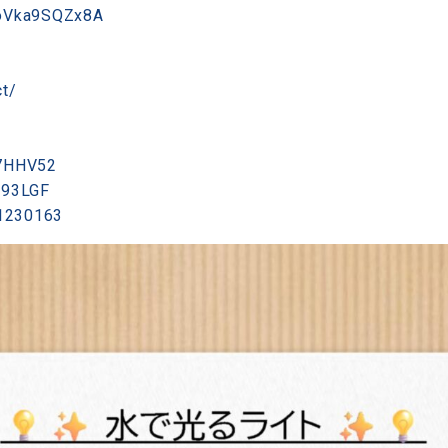
=oVka9SQZx8A
ct/
B7HHV52
493LGF
11230163