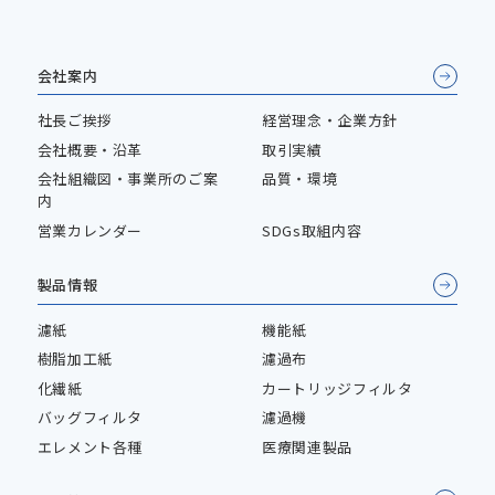
会社案内
社長ご挨拶
経営理念・企業方針
会社概要・沿革
取引実績
会社組織図・事業所のご案
品質・環境
内
営業カレンダー
SDGs取組内容
製品情報
濾紙
機能紙
樹脂加工紙
濾過布
化繊紙
カートリッジフィルタ
バッグフィルタ
濾過機
エレメント各種
医療関連製品