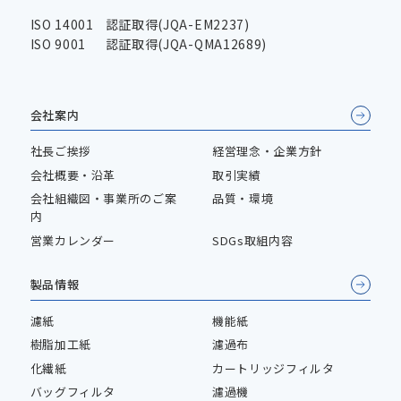
ISO 14001
認証取得(JQA-EM2237)
ISO 9001
認証取得(JQA-QMA12689)
会社案内
社長ご挨拶
経営理念・企業方針
会社概要・沿革
取引実績
会社組織図・事業所のご案
品質・環境
内
営業カレンダー
SDGs取組内容
製品情報
濾紙
機能紙
樹脂加工紙
濾過布
化繊紙
カートリッジフィルタ
バッグフィルタ
濾過機